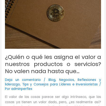
¿Quién o qué les asigna el valor a
nuestros productos o servicios?
No valen nada hasta que…
Deja un comentario
/
Blog
,
Negocios
,
Reflexiones y
liderazgo
,
Tips y Consejos para Líderes e Inversionistas
/
Por
adminperflex
El valor de las cosas parece ser algo intrínseco, que las
cosas ya tienen un valor dado, pero, ¿es realmente así?