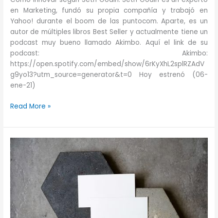
en Marketing, fundó su propia compañía y trabajó en
Yahoo! durante el boom de las puntocom. Aparte, es un
autor de múltiples libros Best Seller y actualmente tiene un
podcast muy bueno llamado Akimbo. Aquí el link de su
podcast: Akimbo:
https://open.spotify.com/embed/show/6rKyXhL2splRZAdV
g9yo13?utm_source=generator&t=0 Hoy estrenó (06-
ene-21)
Cómo
Read More »
innovar
según
Seth
Godin.
Para
líderes
no
expertos.