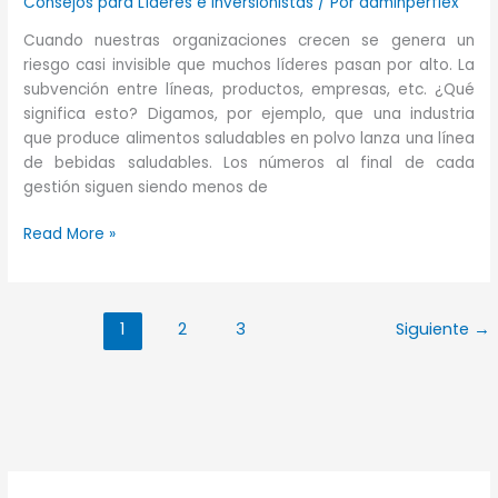
Consejos para Líderes e Inversionistas
/ Por
adminperflex
Cuando nuestras organizaciones crecen se genera un
riesgo casi invisible que muchos líderes pasan por alto. La
subvención entre líneas, productos, empresas, etc. ¿Qué
significa esto? Digamos, por ejemplo, que una industria
que produce alimentos saludables en polvo lanza una línea
de bebidas saludables. Los números al final de cada
gestión siguen siendo menos de
Cómo
Read More »
evitar
la
subvención
1
2
3
Siguiente
→
en
nuestra
organización