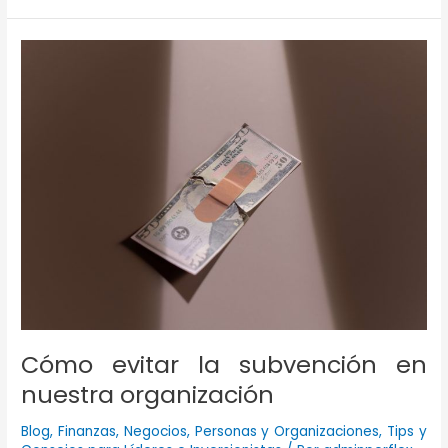
organización
que
perdía
dinero
pasó
a
generar
rentabilidad
Cómo evitar la subvención en
nuestra organización
Blog
,
Finanzas
,
Negocios
,
Personas y Organizaciones
,
Tips y