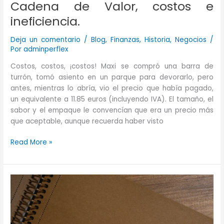
Cadena de Valor, costos e
ineficiencia.
Deja un comentario
/
Blog
,
Finanzas
,
Historia
,
Negocios
/
Por
adminperflex
Costos, costos, ¡costos! Maxi se compró una barra de
turrón, tomó asiento en un parque para devorarlo, pero
antes, mientras lo abría, vio el precio que había pagado,
un equivalente a 11.85 euros (incluyendo IVA). El tamaño, el
sabor y el empaque le convencían que era un precio más
que aceptable, aunque recuerda haber visto
Cadena
Read More »
de
Valor,
costos
e
ineficiencia.