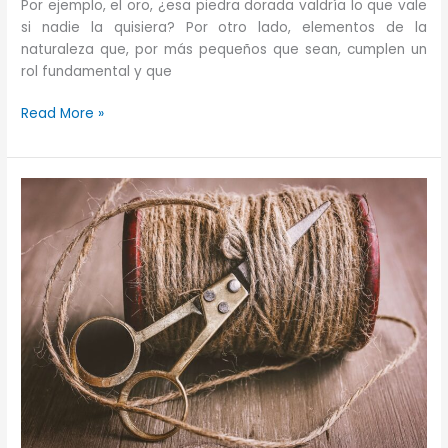
Por ejemplo, el oro, ¿esa piedra dorada valdría lo que vale
si nadie la quisiera? Por otro lado, elementos de la
naturaleza que, por más pequeños que sean, cumplen un
rol fundamental y que
¿Quién
Read More »
o
qué
les
asigna
el
valor
a
nuestros
productos
o
servicios?
No
valen
nada
hasta