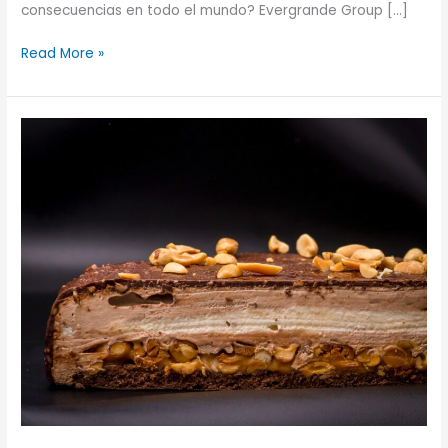
consecuencias en todo el mundo? Evergrande Group […]
Crisis
Read More »
de
Evergrande