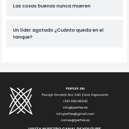
Las cosas buenas nunca mueren
Un líder agotado ¿Cuánto queda en el
tanque?
PERFLEX SRL
Pasaje Vincenti Nro. 540 Zona Sopocachi.
+591 68046942
info@perflex.es
info.perflex@gmail.com
comex@perflex.es