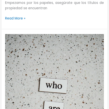
Empezamos por los papeles, asegúrate que los títulos de
propiedad se encuentran
6
Read More »
consejos
para
gestionar
bienes
inmuebles