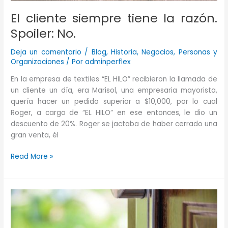
que…
El cliente siempre tiene la razón.
Spoiler: No.
Deja un comentario
/
Blog
,
Historia
,
Negocios
,
Personas y
Organizaciones
/ Por
adminperflex
En la empresa de textiles “EL HILO” recibieron la llamada de
un cliente un día, era Marisol, una empresaria mayorista,
quería hacer un pedido superior a $10,000, por lo cual
Roger, a cargo de “EL HILO” en ese entonces, le dio un
descuento de 20%. Roger se jactaba de haber cerrado una
gran venta, él
El
Read More »
cliente
siempre
tiene
la
razón.
Spoiler: