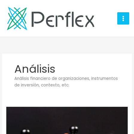
Ir
al
contenido
Análisis
Análisis financiero de organizaciones, instrumentos
de inversión, contexto, etc.