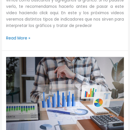
vimos como buscarlos y agregarlos al gráfico. Si no pudiste
verlo, te recomendamos hacerlo antes de pasar a este
video haciendo click aqui. En este y los próximos videos
veremos distintos tipos de indicadores que nos sirven para
interpretar los gráficos y tratar de predecir
Análisis
Read More »
técnico
–
indicadores
–
volúmen