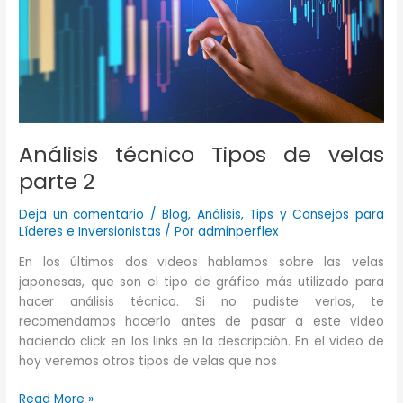
Análisis técnico Tipos de velas
parte 2
Deja un comentario
/
Blog
,
Análisis
,
Tips y Consejos para
Líderes e Inversionistas
/ Por
adminperflex
En los últimos dos videos hablamos sobre las velas
japonesas, que son el tipo de gráfico más utilizado para
hacer análisis técnico. Si no pudiste verlos, te
recomendamos hacerlo antes de pasar a este video
haciendo click en los links en la descripción. En el video de
hoy veremos otros tipos de velas que nos
Análisis
Read More »