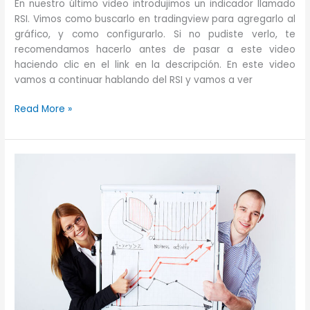
En nuestro último video introdujimos un indicador llamado
RSI. Vimos como buscarlo en tradingview para agregarlo al
gráfico, y como configurarlo. Si no pudiste verlo, te
recomendamos hacerlo antes de pasar a este video
haciendo clic en el link en la descripción. En este video
vamos a continuar hablando del RSI y vamos a ver
Análisis
Read More »
técnico
–
indicadores
–
RSI
(relative
strenght
index)
–
Parte
2