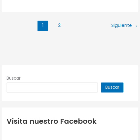
técnico
Tipos
de
1
2
Siguiente
→
velas
parte
2
Buscar
Buscar
Visita nuestro Facebook