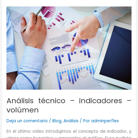
indicadores
–
RSI
(relative
strenght
index)
Parte
1
Análisis técnico – indicadores –
volúmen
Deja un comentario
/
Blog
,
Análisis
/ Por
adminperflex
En el último video introdujimos el concepto de indicador, y