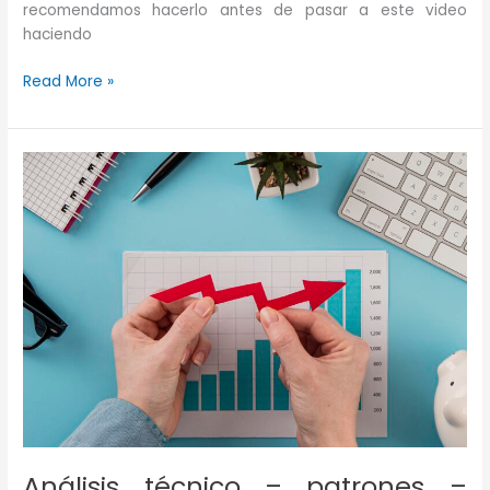
recomendamos hacerlo antes de pasar a este video
haciendo
Análisis
Read More »
Técnico
–
Patrones
–
Triángulos
Análisis técnico – patrones –