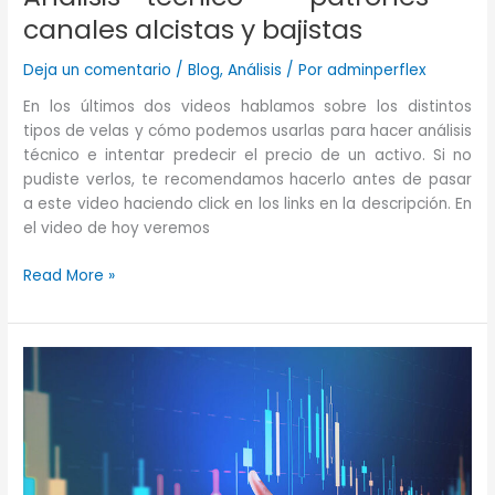
canales alcistas y bajistas
Deja un comentario
/
Blog
,
Análisis
/ Por
adminperflex
En los últimos dos videos hablamos sobre los distintos
tipos de velas y cómo podemos usarlas para hacer análisis
técnico e intentar predecir el precio de un activo. Si no
pudiste verlos, te recomendamos hacerlo antes de pasar
a este video haciendo click en los links en la descripción. En
el video de hoy veremos
Análisis
Read More »
técnico
–
patrones
–
canales
alcistas
y
bajistas