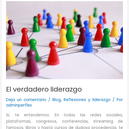
mentiroso
de
camisa
y
corbata.
El verdadero liderazgo
Deja un comentario
/
Blog
,
Reflexiones y liderazgo
/ Por
adminperflex
Si, te entendemos. En todas las redes sociales,
plataformas, congresos, conferencias, streaming de
famosos, libros y hasta cursos de dudosa procedencia, te