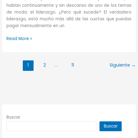
hablan continuamente y sin descanso de uno de los temas
de moda: el liderazgo. ¿Pero qué sucede? El verdadero
liderazgo, está mucho más allá de las cuotas que puedas
pagar mensualmente en un
El
Read More »
verdadero
liderazgo
1
2
…
11
Siguiente
→
Buscar
Buscar