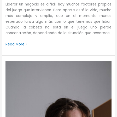
Liderar un negocio es difícil, hay muchos factores propios
del juego que intervienen. Pero aparte está la vida, mucho
más compleja y amplia, que en el momento menos
esperado lanza algo más con lo que tenemos que lidiar.
Cuando la cabeza no está en el juego uno pierde
concentración, dependiendo de la situación que acontece
¿Qué
Read More »
hacer
cuando
la
cabeza
no
está
en
el
juego?