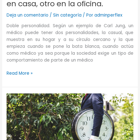
en casa, otro en la oficina.
Deja un comentario
/
Sin categoría
/ Por
adminperflex
Doble personalidad. Según un ejemplo de Carl Jung, un
médico puede tener dos personalidades, la casual, que
muestra en su hogar y a su círculo cercano y la que
empieza cuando se pone la bata blanca, cuando actúa
como médico ya sea porque la sociedad exige un tipo de
comportamiento de parte de un médico
Doble
Read More »
personalidad
del
líder,
uno
en
casa,
otro
en
la