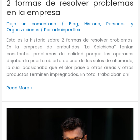
2 formas de resolver problemas
en la empresa
Deja un comentario
/
Blog
,
Historia
,
Personas y
Organizaciones
/ Por
adminperflex
Esta es la historia sobre 2 formas de resolver problemas.
En la empresa de embutidos “La Salchicha” tenían
constantes problemas de calidad porque los operarios
dejaban la puerta abierta de una de las salas de ahumado,
lo cual ocasionaba que el olor pase a otras áreas y otros
productos terminen impregnados. En total trabajaban ahí
2
Read More »
formas
de
resolver
problemas
en
la
empresa