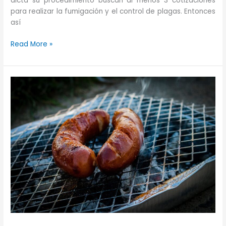
dicta su procedimiento buscan al menos 3 cotizaciones
para realizar la fumigación y el control de plagas. Entonces
así
La
Read More »
historia
de
un
proveedor
doble
cara.
Y
cómo
opera.