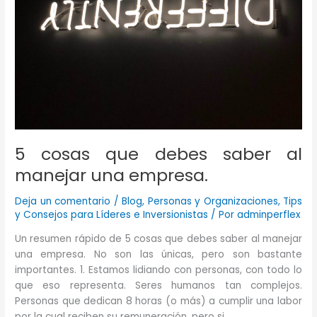
5 cosas que debes saber al
manejar una empresa.
Deja un comentario
/
Blog
,
Personas y Organizaciones
,
Tips
y Consejos para Líderes e Inversionistas
/ Por
adminperflex
Un resumen rápido de 5 cosas que debes saber al manejar
una empresa. No son las únicas, pero son bastante
importantes. 1. Estamos lidiando con personas, con todo lo
que eso representa. Seres humanos tan complejos.
Personas que dedican 8 horas (o más) a cumplir una labor
por la cual reciben su remuneración, pero si