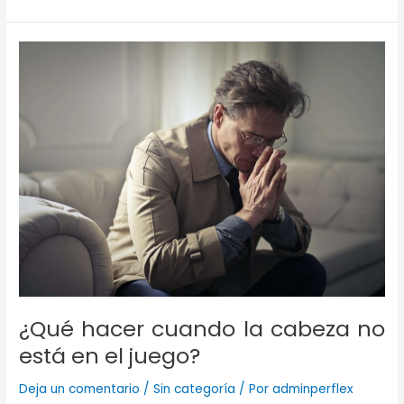
soledad
del
líder
¿Qué hacer cuando la cabeza no
está en el juego?
Deja un comentario
/
Sin categoría
/ Por
adminperflex