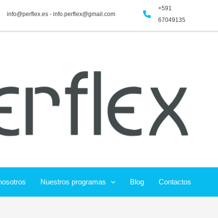
+591
info@perflex.es - info.perflex@gmail.com
67049135
nosotros
Nuestros programas
Blog
Contactos