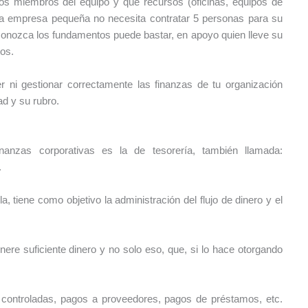
os miembros del equipo y qué recursos (oficinas, equipos de
na empresa pequeña no necesita contratar 5 personas para su
r conozca los fundamentos puede bastar, en apoyo quien lleve su
tos.
r ni gestionar correctamente las finanzas de tu organización
d y su rubro.
nanzas corporativas es la de tesorería, también llamada:
.
 tiene como objetivo la administración del flujo de dinero y el
ere suficiente dinero y no solo eso, que, si lo hace otorgando
n controladas, pagos a proveedores, pagos de préstamos, etc.