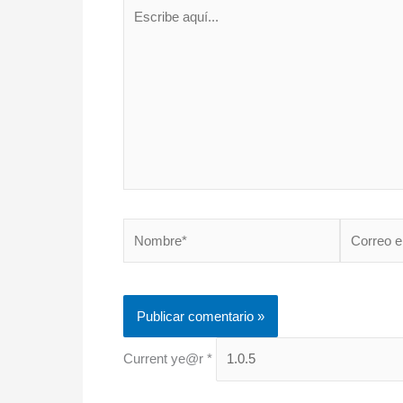
Escribe
aquí...
Nombre*
Correo
electrónico
Current ye@r
*