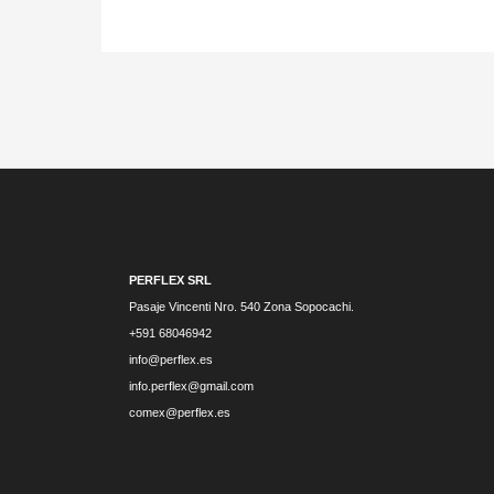
PERFLEX SRL
Pasaje Vincenti Nro. 540 Zona Sopocachi.
+591 68046942
info@perflex.es
info.perflex@gmail.com
comex@perflex.es