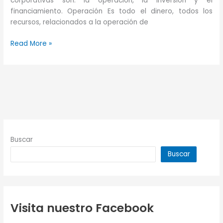
corporativas son: la operación, la inversión y el
financiamiento. Operación Es todo el dinero, todos los
recursos, relacionados a la operación de
Operar,
Read More »
Invertir
y
Financiar
Buscar
Buscar
Visita nuestro Facebook