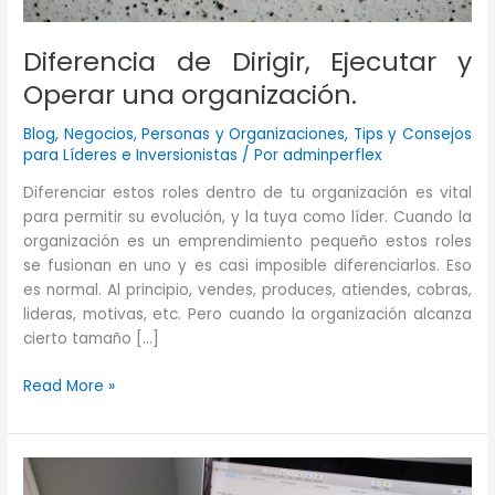
Diferencia de Dirigir, Ejecutar y
Operar una organización.
Blog
,
Negocios
,
Personas y Organizaciones
,
Tips y Consejos
para Líderes e Inversionistas
/ Por
adminperflex
Diferenciar estos roles dentro de tu organización es vital
para permitir su evolución, y la tuya como líder. Cuando la
organización es un emprendimiento pequeño estos roles
se fusionan en uno y es casi imposible diferenciarlos. Eso
es normal. Al principio, vendes, produces, atiendes, cobras,
lideras, motivas, etc. Pero cuando la organización alcanza
cierto tamaño […]
Diferencia
Read More »
de
Dirigir,
Ejecutar
y