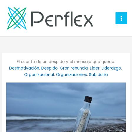
Ir
al
contenido
El cuento de un despido y el mensaje que queda.
Desmotivación
, 
Despido
, 
Gran renuncia
, 
Líder
, 
Liderazgo
, 
Organizacional
, 
Organizaciones
, 
Sabiduría