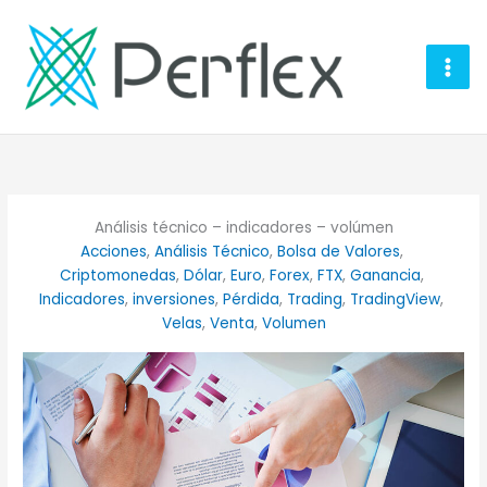
Ir
al
contenido
Análisis técnico – indicadores – volúmen
Acciones
, 
Análisis Técnico
, 
Bolsa de Valores
, 
Criptomonedas
, 
Dólar
, 
Euro
, 
Forex
, 
FTX
, 
Ganancia
, 
Indicadores
, 
inversiones
, 
Pérdida
, 
Trading
, 
TradingView
, 
Velas
, 
Venta
, 
Volumen