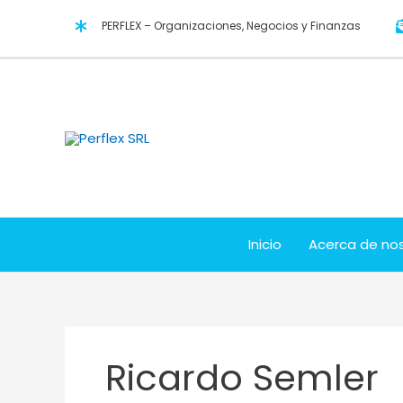
Ir
PERFLEX – Organizaciones, Negocios y Finanzas
al
contenido
Inicio
Acerca de no
Ricardo Semler