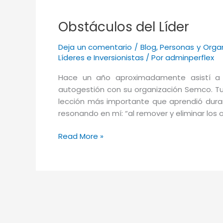
Obstáculos del Líder
Deja un comentario
/
Blog
,
Personas y Orga
Líderes e Inversionistas
/ Por
adminperflex
Hace un año aproximadamente asistí a 
autogestión con su organización Semco. Tuv
lección más importante que aprendió duran
resonando en mí: “al remover y eliminar los 
Obstáculos
Read More »
del
Líder