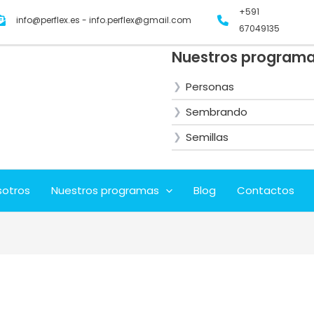
+591
info@perflex.es - info.perflex@gmail.com
67049135
Nuestros program
Personas
Sembrando
Semillas
sotros
Nuestros programas
Blog
Contactos