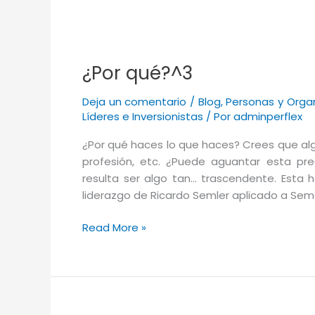
o
estilo
de
liderazgo.
¿Por qué?^3
Deja un comentario
/
Blog
,
Personas y Orga
Líderes e Inversionistas
/ Por
adminperflex
¿Por qué haces lo que haces? Crees que algo
profesión, etc. ¿Puede aguantar esta pr
resulta ser algo tan… trascendente. Esta 
liderazgo de Ricardo Semler aplicado a Se
¿Por
Read More »
qué?
^3