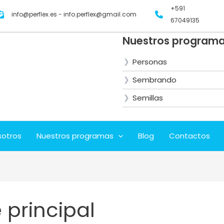
+591
info@perflex.es - info.perflex@gmail.com
67049135
Nuestros program
Personas
Sembrando
Semillas
sotros
Nuestros programas
Blog
Contactos
 principal