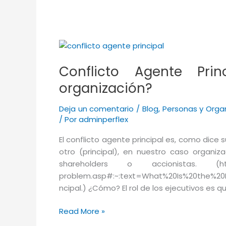
Conflicto Agente Pr
organización?
Deja un comentario
/
Blog
,
Personas y Orga
/ Por
adminperflex
El conflicto agente principal es, como dice 
otro (principal), en nuestro caso organiz
shareholders o accionistas. (https:/
problem.asp#:~:text=What%20Is%20the%20P
ncipal.) ¿Cómo? El rol de los ejecutivos es 
Conflicto
Read More »
Agente