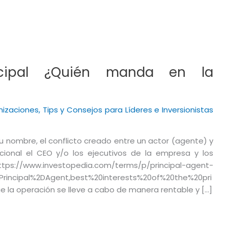
incipal ¿Quién manda en la
nizaciones
,
Tips y Consejos para Líderes e Inversionistas
su nombre, el conflicto creado entre un actor (agente) y
acional el CEO y/o los ejecutivos de la empresa y los
/www.investopedia.com/terms/p/principal-agent-
rincipal%2DAgent,best%20interests%20of%20the%20pri
que la operación se lleve a cabo de manera rentable y […]