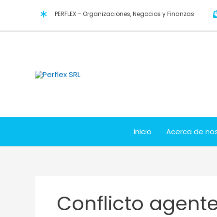
Ir
PERFLEX – Organizaciones, Negocios y Finanzas
al
contenido
Inicio
Acerca de no
Conflicto agente