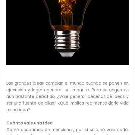
Las grandes ideas cambian el mundo cuando se ponen en
ejecución y logran generar un impacto. Pero su origen es
aún bastante debatido. ¿Vale generar decenas de ideas y
ser una fuente de ellas? ¿Qué implica realmente darle vida
a una idea?
Cuánto vale una idea
Como acabamos de mencionar, por sí sola no vale nada,