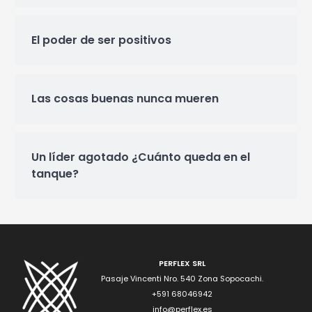
El poder de ser positivos
Las cosas buenas nunca mueren
Un líder agotado ¿Cuánto queda en el
tanque?
PERFLEX SRL
Pasaje Vincenti Nro. 540 Zona Sopocachi.
+591 68046942
info@perflex.es