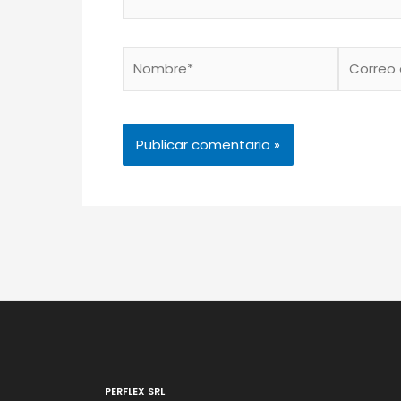
Nombre*
Correo
electróni
PERFLEX SRL