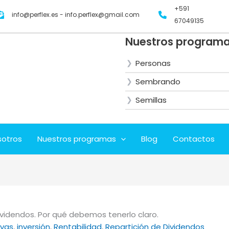
+591
info@perflex.es - info.perflex@gmail.com
67049135
Nuestros program
Personas
Sembrando
Semillas
sotros
Nuestros programas
Blog
Contactos
Dividendos. Por qué debemos tenerlo claro.
ivas
, 
inversión
, 
Rentabilidad
, 
Repartición de Dividendos