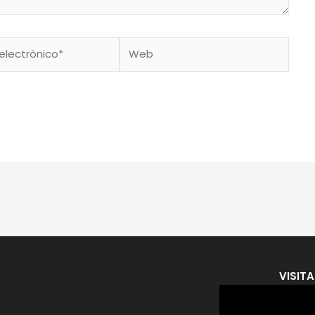
Web
co*
VISIT