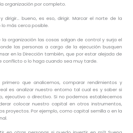
 la organización por completo.
 dirigir… bueno, es eso, dirigir. Marcar el norte de la
o lo más cerca posible.
a organización las cosas salgan de control y surja el
 donde las personas a cargo de la ejecución busquen
ensar en la Dirección también, que por estar alejada de
te conflicto o lo haga cuando sea muy tarde.
primero que analicemos, comparar rendimientos y
real es analizar nuestro entorno tal cual es y saber si
, ejecutivo o directivo. Si no podemos establecernos
rar colocar nuestro capital en otros instrumentos,
tros proyectos. Por ejemplo, como capital semilla o en la
nal.
tir en otras personas si puedo invertir en mí? Suena