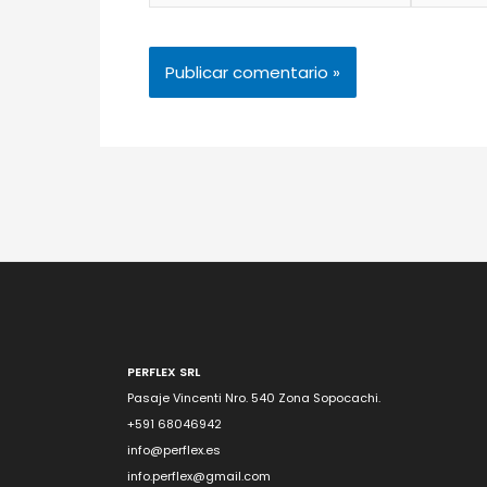
PERFLEX SRL
Pasaje Vincenti Nro. 540 Zona Sopocachi.
+591 68046942
info@perflex.es
info.perflex@gmail.com