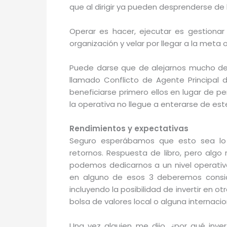
que al dirigir ya pueden desprenderse de
Operar es hacer, ejecutar es gestionar y
organización y velar por llegar a la meta 
Puede darse que de alejarnos mucho de l
llamado Conflicto de Agente Principal
beneficiarse primero ellos en lugar de p
la operativa no llegue a enterarse de es
Rendimientos y expectativas
Seguro esperábamos que esto sea lo 
retornos. Respuesta de libro, pero algo 
podemos dedicarnos a un nivel operativo
en alguno de esos 3 deberemos conside
incluyendo la posibilidad de invertir en o
bolsa de valores local o alguna internacio
Una vez alguien me dijo, ¿por qué inver