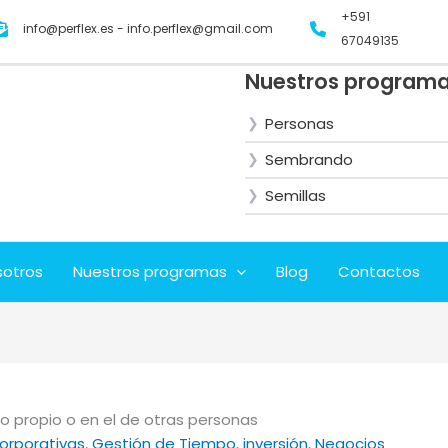
+591
info@perflex.es - info.perflex@gmail.com
67049135
Nuestros program
Personas
Sembrando
Semillas
sotros
Nuestros programas
Blog
Contactos
to propio o en el de otras personas
orporativas
, 
Gestión de Tiempo
, 
inversión
, 
Negocios