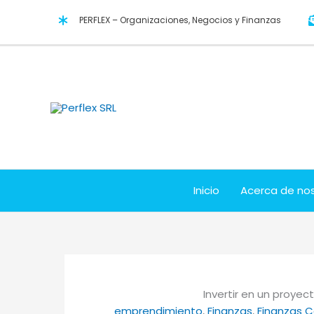
Ir
PERFLEX – Organizaciones, Negocios y Finanzas
al
contenido
Inicio
Acerca de no
Invertir en un proyec
emprendimiento
, 
Finanzas
, 
Finanzas C