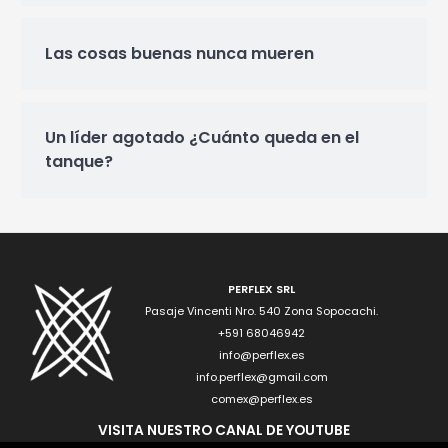
Las cosas buenas nunca mueren
Un líder agotado ¿Cuánto queda en el
tanque?
PERFLEX SRL
Pasaje Vincenti Nro. 540 Zona Sopocachi.
+591 68046942
info@perflex.es
info.perflex@gmail.com
comex@perflex.es
VISITA NUESTRO CANAL DE YOUTUBE